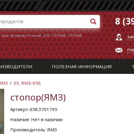
8 (3
:
вал промежуточный
,
236-1701048
,
1701048
за
ma
ИЗВОДИТЕЛИ
ПОЛЕЗНАЯ ИНФОРМАЦИЯ
 ЯМЗ
/
03. ЯМЗ-656
стопор(ЯМЗ)
Артикул: 658.3701795
Наличие: Нет в наличии
Производитель: ЯМЗ