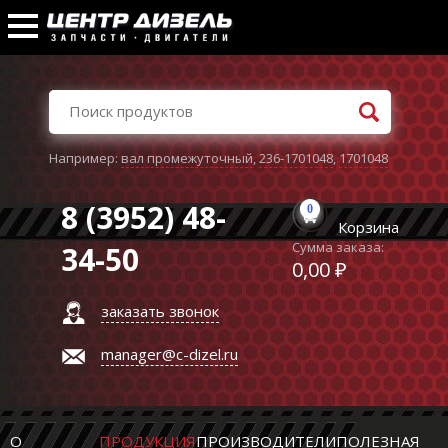
Например:
вал промежуточный
,
236-1701048
,
1701048
8 (3952) 48-
0
Корзина
Сумма заказа:
34-50
0,00 ₽
заказать звонок
manager@c-dizel.ru
О
ПРОДУКЦИЯ
ПРОИЗВОДИТЕЛИ
ПОЛЕЗНАЯ