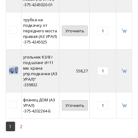
-375-4245020-01
трубка на
подкачку от
переднего моста
Уточнить
правая (АЗ УРАЛ)
-375-4245025
угольник К3/8 /
под шланг d=11
мм. крана
558,27
упр.подкачки (АЗ
УРАЛ)"
-339832
фланец ДОМ (АЗ
УРАЛ)
Уточнить
-375-4202264-Б
1
2