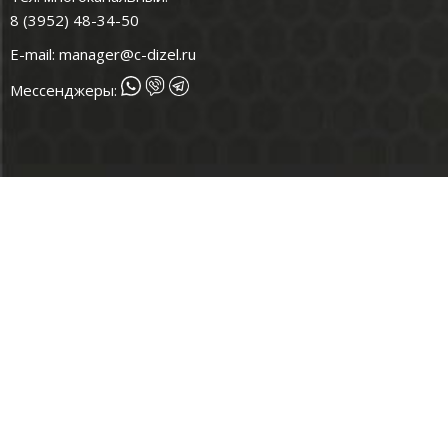
8 (3952) 48-34-50
E-mail:
manager@c-dizel.ru
Мессенджеры: