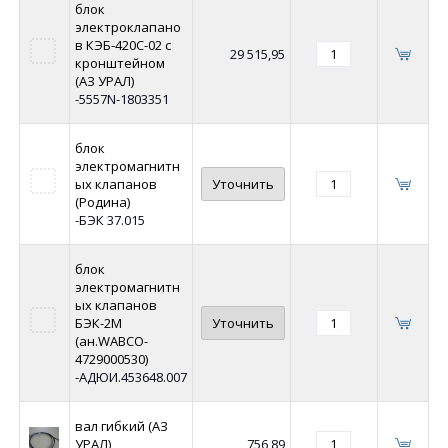
блок
электроклапано
в КЭБ-420С-02 с
29 515,95
кронштейном
(АЗ УРАЛ)
-5557N-1803351
блок
электромагнитн
ых клапанов
Уточнить
(Родина)
-БЭК 37.015
блок
электромагнитн
ых клапанов
БЭК-2М
Уточнить
(ан.WABCO-
4729000530)
-АДЮИ.453648.007
вал гибкий (АЗ
УРАЛ)
756,89