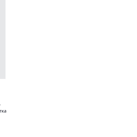
.
тка