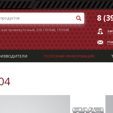
8 (3
:
вал промежуточный
,
236-1701048
,
1701048
за
ma
ИЗВОДИТЕЛИ
ПОЛЕЗНАЯ ИНФОРМАЦИЯ
04