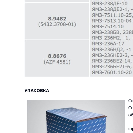
УПАКОВКА
С
С
об
Ф