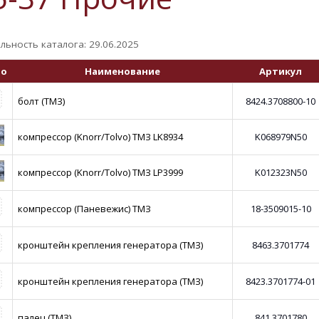
льность каталога: 29.06.2025
то
Наименование
Артикул
болт (ТМЗ)
8424.3708800-10
компрессор (Knorr/Tolvo) ТМЗ LK8934
K068979N50
компрессор (Knorr/Tolvo) ТМЗ LP3999
K012323N50
компрессор (Паневежис) ТМЗ
18-3509015-10
кронштейн крепления генератора (ТМЗ)
8463.3701774
кронштейн крепления генератора (ТМЗ)
8423.3701774-01
палец (ТМЗ)
841.3701780