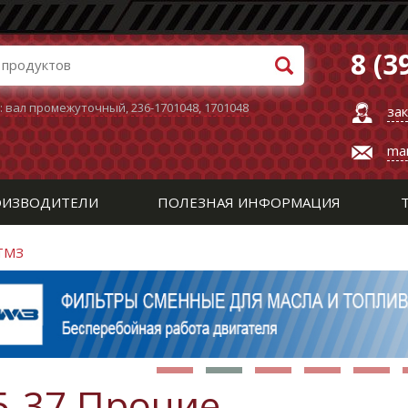
8 (3
:
вал промежуточный
,
236-1701048
,
1701048
за
ma
ИЗВОДИТЕЛИ
ПОЛЕЗНАЯ ИНФОРМАЦИЯ
 ТМЗ
5-37 Прочие