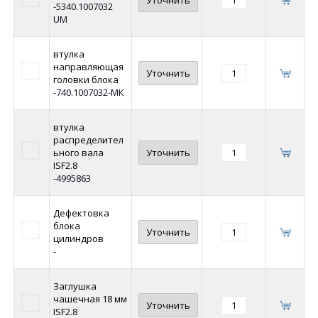
-5340.1007032
UM
втулка
направляющая
Уточнить
головки блока
-740.1007032-МК
втулка
распределител
ьного вала
Уточнить
ISF2.8
-4995863
Дефектовка
блока
Уточнить
цилиндров
-
Заглушка
чашечная 18 мм
Уточнить
ISF2.8