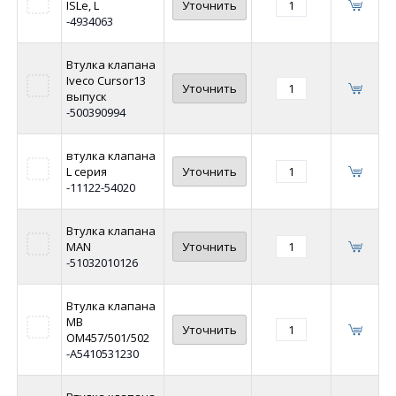
ISLe, L
Уточнить
-4934063
Втулка клапана
Iveco Cursor13
Уточнить
выпуск
-500390994
втулка клапана
L серия
Уточнить
-11122-54020
Втулка клапана
MAN
Уточнить
-51032010126
Втулка клапана
MB
Уточнить
OM457/501/502
-A5410531230