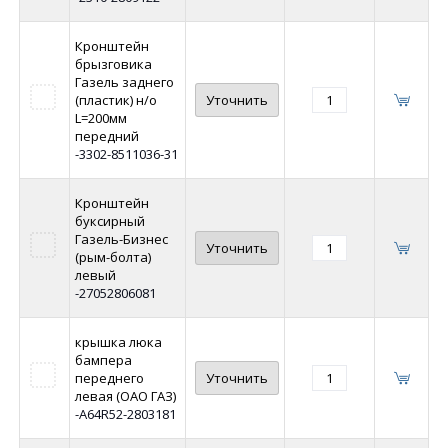
Кронштейн
брызговика
Газель заднего
(пластик) н/о
Уточнить
L=200мм
передний
-3302-8511036-31
Кронштейн
буксирный
Газель-Бизнес
Уточнить
(рым-болта)
левый
-27052806081
крышка люка
бампера
переднего
Уточнить
левая (ОАО ГАЗ)
-A64R52-2803181