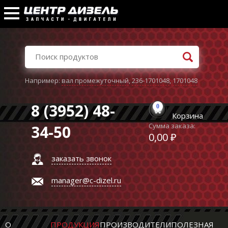
Например:
вал промежуточный
,
236-1701048
,
1701048
8 (3952) 48-
0
Корзина
Сумма заказа:
34-50
0,00 ₽
заказать звонок
manager@c-dizel.ru
О
ПРОДУКЦИЯ
ПРОИЗВОДИТЕЛИ
ПОЛЕЗНАЯ