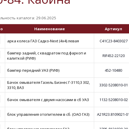
льность каталога: 29.06.2025
то
Наименование
Артикул
арка колеса ГАЗ Садко-Next (4x4) левая
С41С23-8403027
бампер задний, с квадратом под фаркоп и
RIF452-22120
калиткой (РИФ)
бампер передний УАЗ (РИФ)
452-10480
Бачок омывателя Газель Бизнес Г-3110,3 302,
3302-5208010-01
3310, ВАЗ
бачок омывателя с двумя насосами в сб УАЗ
1132-5208010-02
блок управления отопителем в сб. (ОАО ГАЗ)
A21R23.8109021-0