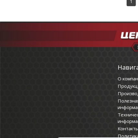
1
Навиг
О компа
Продукц
Произво
Полезна
информа
Техниче
информа
Контакт
Политик