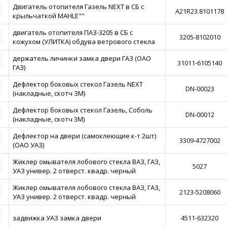
Двигатель отопителя Газель NEXT в СБ с
A21R23.8101178
крыльчаткой MAHLE""
двигатель отопителя ПАЗ-3205 в СБ с
3205-8102010
кожухом (УЛИТКА) обдува ветрового стекла
держатель личинки замка двери ГАЗ (ОАО
31011-6105140
ГАЗ)
Дефлектор боковых стекол Газель NEXT
DN-00023
(накладные, скотч ЗМ)
Дефлектор боковых стекол Газель, Соболь
DN-00012
(накладные, скотч 3М)
Дефлектор на двери (самоклеющие к-т 2шт)
3309-4727002
(ОАО УАЗ)
Жиклер омывателя лобового стекла ВАЗ, ГАЗ,
5027
УАЗ универ. 2 отверст. квадр. черный
Жиклер омывателя лобового стекла ВАЗ, ГАЗ,
2123-5208060
УАЗ универ. 2 отверст. квадр. черный
задвижка УАЗ замка двери
4511-632320