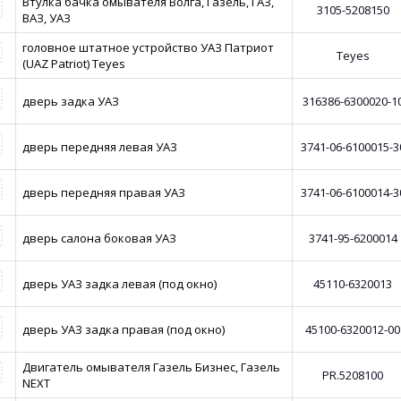
Втулка бачка омывателя Волга, Газель, ГАЗ,
3105-5208150
ВАЗ, УАЗ
головное штатное устройство УАЗ Патриот
Teyes
(UAZ Patriot) Teyes
дверь задка УАЗ
316386-6300020-1
дверь передняя левая УАЗ
3741-06-6100015-3
дверь передняя правая УАЗ
3741-06-6100014-3
дверь салона боковая УАЗ
3741-95-6200014
дверь УАЗ задка левая (под окно)
45110-6320013
дверь УАЗ задка правая (под окно)
45100-6320012-00
Двигатель омывателя Газель Бизнес, Газель
PR.5208100
NEXT