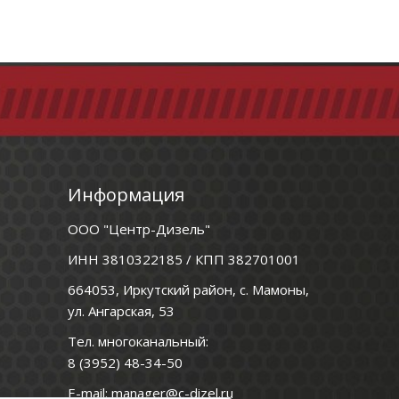
Информация
ООО "Центр-Дизель"
ИНН 3810322185 / КПП 382701001
664053, Иркутский район, с. Мамоны,
ул. Ангарская, 53
Тел. многоканальный:
8 (3952) 48-34-50
E-mail:
manager@c-dizel.ru