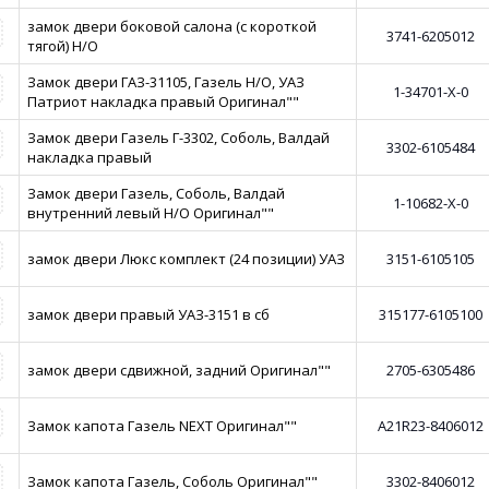
замок двери боковой салона (с короткой
3741-6205012
тягой) Н/О
Замок двери ГАЗ-31105, Газель Н/О, УАЗ
1-34701-Х-0
Патриот накладка правый Оригинал""
Замок двери Газель Г-3302, Соболь, Валдай
3302-6105484
накладка правый
Замок двери Газель, Соболь, Валдай
1-10682-Х-0
внутренний левый Н/О Оригинал""
замок двери Люкс комплект (24 позиции) УАЗ
3151-6105105
замок двери правый УАЗ-3151 в сб
315177-6105100
замок двери сдвижной, задний Оригинал""
2705-6305486
Замок капота Газель NEXT Оригинал""
A21R23-8406012
Замок капота Газель, Соболь Оригинал""
3302-8406012