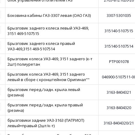
блок управления отопителем ГАЗ
2705-8121020-20
Боковина кабины ГАЗ-3307 левая (ОАО ГАЗ)
3307-5301035
Брызговик заднего колеса левый УАЗ-469,
315140-5107515
3151 469-5107515
Брызговик заднего колеса правый
315140-5107514
УАЗ-469,3151 469-5107514
Брызговик колеса УАЗ-469, 3151 заднего (к-т
PTP001078
2шт) полиуретан
Брызговик колеса УАЗ-469, 3151 заднего
046900-5107511-0
левый в сборе с кронштейном Оригинал""
брызговик перед./задн. крыла левый
3163-8404321
(резина)
брызговик перед./задн. крыла правый
3163-8404320
(резина)
брызговики задние УАЗ-3163 (ПАТРИОТ)
3163-8404320/21
левый+правый (2шт/к-т)