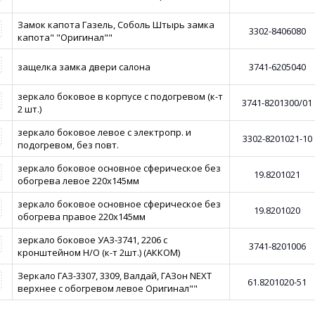
Замок капота Газель, Соболь Штырь замка
3302-8406080
капота" "Оригинал""
защелка замка двери салона
3741-6205040
зеркало боковое в корпусе с подогревом (к-т
3741-8201300/01
2 шт.)
зеркало боковое левое с электропр. и
3302-8201021-10
подогревом, без повт.
зеркало боковое основное сферическое без
19.8201021
обогрева левое 220х145мм
зеркало боковое основное сферическое без
19.8201020
обогрева правое 220х145мм
зеркало боковое УАЗ-3741, 2206 с
3741-8201006
кронштейном Н/О (к-т 2шт.) (АККОМ)
Зеркало ГАЗ-3307, 3309, Валдай, ГАЗон NEXT
61.8201020-51
верхнее с обогревом левое Оригинал""