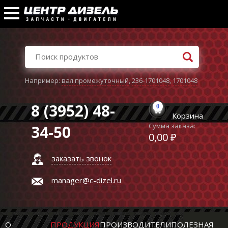
Например:
вал промежуточный
,
236-1701048
,
1701048
8 (3952) 48-
0
Корзина
Сумма заказа:
34-50
0,00 ₽
заказать звонок
manager@c-dizel.ru
О
ПРОДУКЦИЯ
ПРОИЗВОДИТЕЛИ
ПОЛЕЗНАЯ