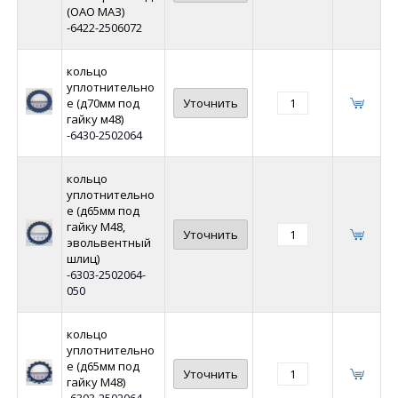
(ОАО МАЗ)
-6422-2506072
кольцо
уплотнительно
е (д70мм под
Уточнить
гайку м48)
-6430-2502064
кольцо
уплотнительно
е (д65мм под
гайку М48,
Уточнить
эвольвентный
шлиц)
-6303-2502064-
050
кольцо
уплотнительно
е (д65мм под
Уточнить
гайку М48)
-6303-2502064-