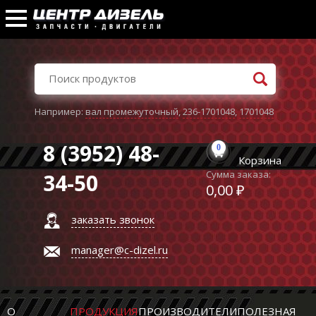
Например:
вал промежуточный
,
236-1701048
,
1701048
8 (3952) 48-
0
Корзина
Сумма заказа:
34-50
0,00 ₽
заказать звонок
manager@c-dizel.ru
О
ПРОДУКЦИЯ
ПРОИЗВОДИТЕЛИ
ПОЛЕЗНАЯ