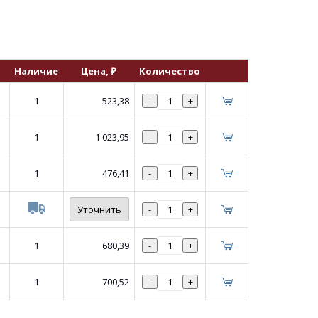
Наличие
Цена
, ₽
Количество
1
523,38
-
+
1
1 023,95
-
+
1
476,41
-
+
Уточнить
-
+
1
680,39
-
+
1
700,52
-
+