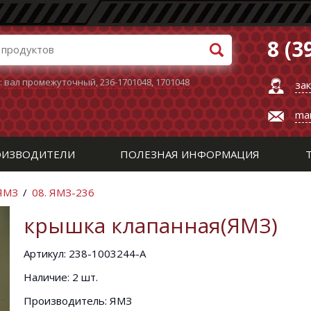
8 (3
:
вал промежуточный
,
236-1701048
,
1701048
за
ma
ИЗВОДИТЕЛИ
ПОЛЕЗНАЯ ИНФОРМАЦИЯ
 ЯМЗ
/
08. ЯМЗ-236
крышка клапанная(ЯМЗ)
Артикул: 238-1003244-А
Наличие: 2 шт.
Производитель: ЯМЗ