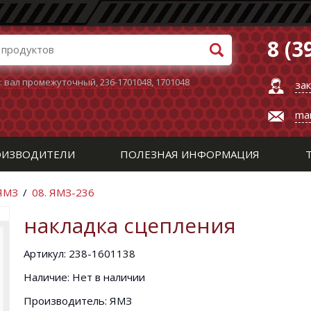
8 (3
:
вал промежуточный
,
236-1701048
,
1701048
за
ma
ИЗВОДИТЕЛИ
ПОЛЕЗНАЯ ИНФОРМАЦИЯ
 ЯМЗ
/
08. ЯМЗ-236
накладка сцепления
Артикул: 238-1601138
Наличие: Нет в наличии
Производитель: ЯМЗ