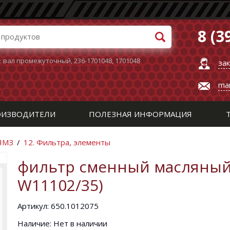
8 (3
:
вал промежуточный
,
236-1701048
,
1701048
за
ma
ИЗВОДИТЕЛИ
ПОЛЕЗНАЯ ИНФОРМАЦИЯ
 ЯМЗ
/
12. Фильтра, элементы
фильтр сменный масляный
W11102/35)
Артикул: 650.1012075
Наличие: Нет в наличии