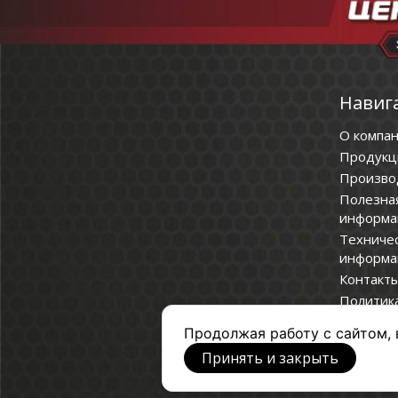
Навиг
О компа
Продукц
Произво
Полезна
информа
Техниче
информа
Контакт
Политик
конфиде
Продолжая работу с сайтом, 
Принять и закрыть