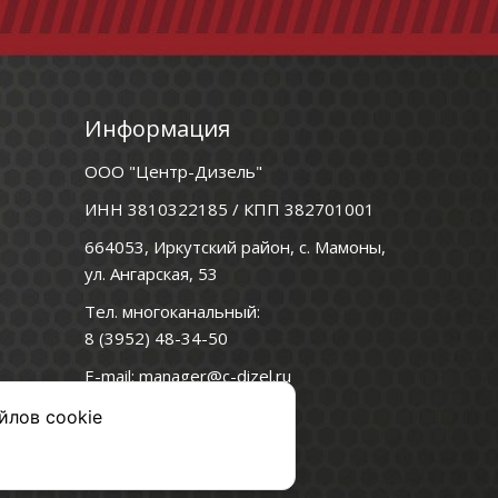
Информация
ООО "Центр-Дизель"
ИНН 3810322185 / КПП 382701001
664053, Иркутский район, с. Мамоны,
ул. Ангарская, 53
Тел. многоканальный:
8 (3952) 48-34-50
E-mail:
manager@c-dizel.ru
Мессенджеры:
йлов cookie