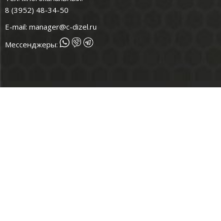
8 (3952) 48-34-50
E-mail:
manager@c-dizel.ru
Мессенджеры: