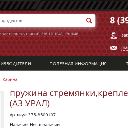
8 (3
:
вал промежуточный
,
236-1701048
,
1701048
за
ma
ИЗВОДИТЕЛИ
ПОЛЕЗНАЯ ИНФОРМАЦИЯ
. Кабина
пружина стремянки,крепле
(АЗ УРАЛ)
Артикул: 375-8500107
Наличие: Нет в наличии