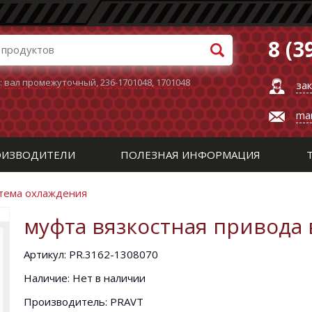
8 (3
:
вал промежуточный
,
236-1701048
,
1701048
за
ma
ИЗВОДИТЕЛИ
ПОЛЕЗНАЯ ИНФОРМАЦИЯ
стема охлаждения
муфта вязкостная привода 
Артикул: PR.3162-1308070
Наличие: Нет в наличии
Производитель: PRAVT