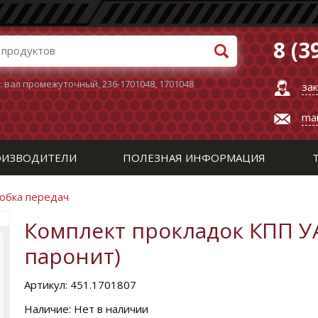
8 (3
:
вал промежуточный
,
236-1701048
,
1701048
за
ma
ИЗВОДИТЕЛИ
ПОЛЕЗНАЯ ИНФОРМАЦИЯ
робка передач
Комплект прокладок КПП УАЗ
паронит)
Артикул: 451.1701807
Наличие: Нет в наличии