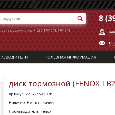
8 (3
:
вал промежуточный
,
236-1701048
,
1701048
за
ma
ИЗВОДИТЕЛИ
ПОЛЕЗНАЯ ИНФОРМАЦИЯ
диск тормозной (FENOX TB
Артикул: 2217-3501078
Наличие: Нет в наличии
Производитель: Fenox