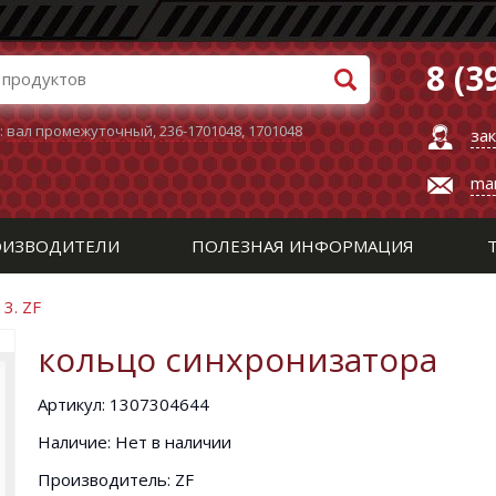
8 (3
:
вал промежуточный
,
236-1701048
,
1701048
за
ma
ИЗВОДИТЕЛИ
ПОЛЕЗНАЯ ИНФОРМАЦИЯ
/
3. ZF
кольцо синхронизатора
Артикул: 1307304644
Наличие: Нет в наличии
Производитель: ZF