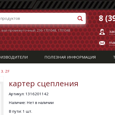
8 (3
:
вал промежуточный
,
236-1701048
,
1701048
за
ma
ИЗВОДИТЕЛИ
ПОЛЕЗНАЯ ИНФОРМАЦИЯ
/
3. ZF
картер сцепления
Артикул: 1316201142
Наличие: Нет в наличии
В пути: 1 шт.