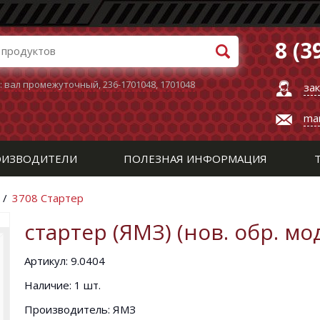
8 (3
:
вал промежуточный
,
236-1701048
,
1701048
за
ma
ИЗВОДИТЕЛИ
ПОЛЕЗНАЯ ИНФОРМАЦИЯ
/
3708 Стартер
стартер (ЯМЗ) (нов. обр. мо
Артикул: 9.0404
Наличие: 1 шт.
Производитель: ЯМЗ