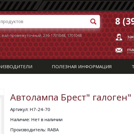
8 (3
:
вал промежуточный
,
236-1701048
,
1701048
за
ma
ИЗВОДИТЕЛИ
ПОЛЕЗНАЯ ИНФОРМАЦИЯ
Автолампа Брест" галоген"
Артикул: Н7-24-70
Наличие: Нет в наличии
Производитель: RABA