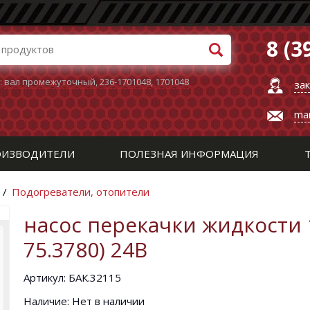
8 (3
:
вал промежуточный
,
236-1701048
,
1701048
за
ma
ИЗВОДИТЕЛИ
ПОЛЕЗНАЯ ИНФОРМАЦИЯ
/
Подогреватели, отопители
насос перекачки жидкости 1
75.3780) 24В
Артикул: БАК.32115
Наличие: Нет в наличии