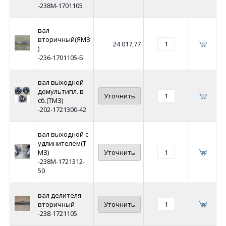
-238М-1701105
вал
вторичный(ЯМЗ
24 017,77
)
-236-1701105-Б
вал выходной
демультипл. в
Уточнить
сб.(ТМЗ)
-202-1721300-42
вал выходной с
удлинителем(Т
МЗ)
Уточнить
-238М-1721312-
50
вал делителя
вторичный
Уточнить
-238-1721105