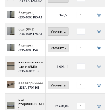
-239.1721244-02
болт(ЯМЗ)
343,55
-236-1005180-А1
болт(ЯМЗ)
Уточнить
-236-1005178-А1
болт(ЯМЗ)
Уточнить
-236-1005159
вал вилки выкл.
сцепл.(ЯМЗ)
3 991,11
-236-1601215-Б
вал вторичный
Уточнить
-238А-1701103
вал
вторичный(ТМЗ
21 684,04
)