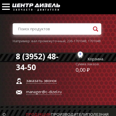
Например:
вал промежуточный
,
236-1701048
,
1701048
8 (3952) 48-
0
Корзина
Сумма заказа:
34-50
0,00 ₽
заказать звонок
manager@c-dizel.ru
О
ПРОДУКЦИЯ
ПРОИЗВОДИТЕЛИ
ПОЛЕЗНАЯ