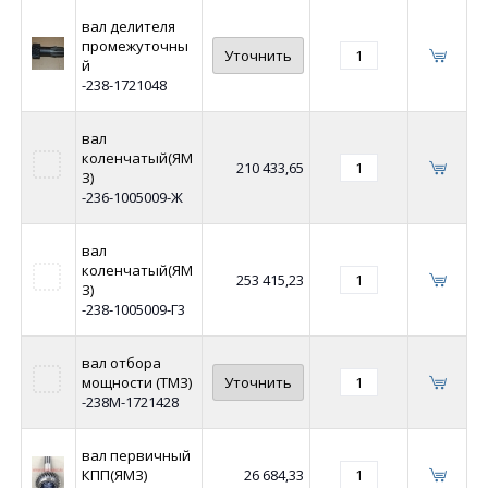
вал делителя
промежуточны
Уточнить
й
-238-1721048
вал
коленчатый(ЯМ
210 433,65
З)
-236-1005009-Ж
вал
коленчатый(ЯМ
253 415,23
З)
-238-1005009-Г3
вал отбора
мощности (ТМЗ)
Уточнить
-238М-1721428
вал первичный
КПП(ЯМЗ)
26 684,33