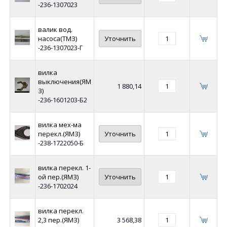
-236-1307023
валик вод.
насоса(ТМЗ)
Уточнить
-236-1307023-Г
вилка
выключения(ЯМ
1 880,14
З)
-236-1601203-Б2
вилка мех-ма
перекл.(ЯМЗ)
Уточнить
-238-1722050-Б
вилка перекл. 1-
ой пер.(ЯМЗ)
Уточнить
-236-1702024
вилка перекл.
2,3 пер.(ЯМЗ)
3 568,38