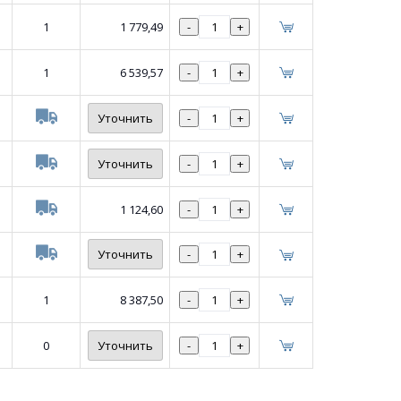
1
1 779,49
-
+
1
6 539,57
-
+
Уточнить
-
+
Уточнить
-
+
1 124,60
-
+
Уточнить
-
+
1
8 387,50
-
+
0
Уточнить
-
+