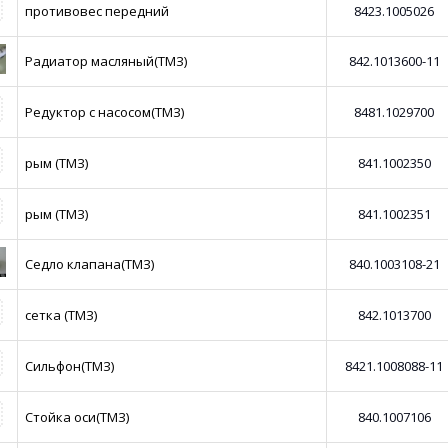
противовес передний
8423.1005026
Радиатор масляный(ТМЗ)
842.1013600-11
Редуктор с насосом(ТМЗ)
8481.1029700
рым (ТМЗ)
841.1002350
рым (ТМЗ)
841.1002351
Седло клапана(ТМЗ)
840.1003108-21
сетка (ТМЗ)
842.1013700
Сильфон(ТМЗ)
8421.1008088-11
Стойка оси(ТМЗ)
840.1007106