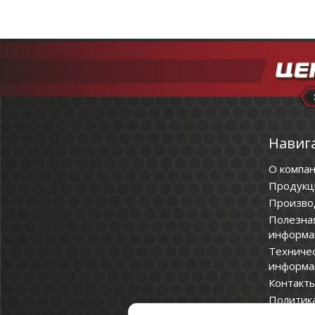
Навиг
О компа
Продукц
Произво
Полезна
информа
Техниче
информа
Контакт
Политик
конфиде