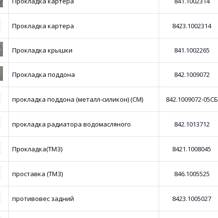
Прокладка картера
841.1002314
Прокладка картера
8423.1002314
Прокладка крышки
841.1002265
Прокладка поддона
842.1009072
прокладка поддона (металл-силикон) (СМ)
842.1009072-05СБ
прокладка радиатора водомасляного
842.1013712
Прокладка(ТМЗ)
8421.1008045
проставка (ТМЗ)
846.1005525
противовес задний
8423.1005027