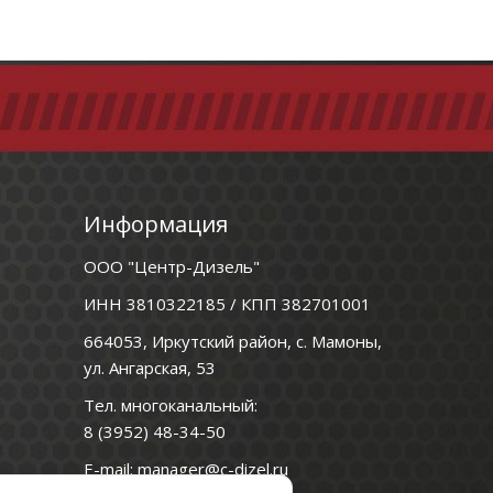
Информация
ООО "Центр-Дизель"
ИНН 3810322185 / КПП 382701001
664053, Иркутский район, с. Мамоны,
ул. Ангарская, 53
Тел. многоканальный:
8 (3952) 48-34-50
E-mail:
manager@c-dizel.ru