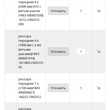
передняя 4 л
(2095 мм) Н/О с
витым ушком
Уточнить
(ЧМЗ 690007300)
-6312-2902012-
000
рессора
передняя 4 л.
(1900 мм с 2-мя
витыми
Уточнить
ушками)(ЧМЗ
690007414)
-6516В9-2902012-
00
рессора
передняя 7 л.
(2100 мм)(ЧМЗ
Уточнить
690000627)
-64222-2902012
рессора