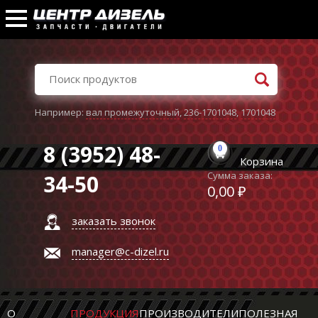
Например:
вал промежуточный
,
236-1701048
,
1701048
8 (3952) 48-
0
Корзина
Сумма заказа:
34-50
0,00 ₽
заказать звонок
manager@c-dizel.ru
О
ПРОДУКЦИЯ
ПРОИЗВОДИТЕЛИ
ПОЛЕЗНАЯ