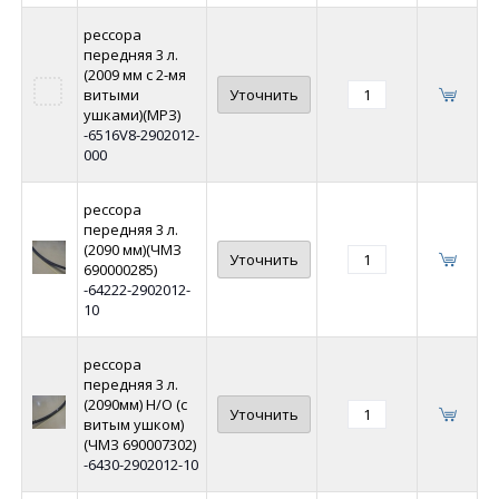
рессора
передняя 3 л.
(2009 мм с 2-мя
витыми
Уточнить
ушками)(МРЗ)
-6516V8-2902012-
000
рессора
передняя 3 л.
(2090 мм)(ЧМЗ
Уточнить
690000285)
-64222-2902012-
10
рессора
передняя 3 л.
(2090мм) Н/О (с
Уточнить
витым ушком)
(ЧМЗ 690007302)
-6430-2902012-10