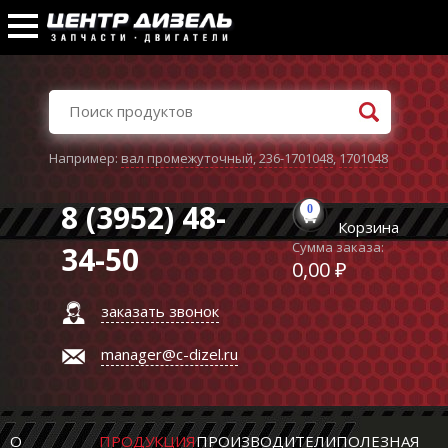
Например:
вал промежуточный
,
236-1701048
,
1701048
8 (3952) 48-
0
Корзина
Сумма заказа:
34-50
0,00 ₽
заказать звонок
manager@c-dizel.ru
О
ПРОДУКЦИЯ
ПРОИЗВОДИТЕЛИ
ПОЛЕЗНАЯ