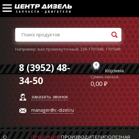
Например:
вал промежуточный
,
236-1701048
,
1701048
8 (3952) 48-
0
Корзина
Сумма заказа:
34-50
0,00 ₽
заказать звонок
manager@c-dizel.ru
О
ПРОДУКЦИЯ
ПРОИЗВОДИТЕЛИ
ПОЛЕЗНАЯ