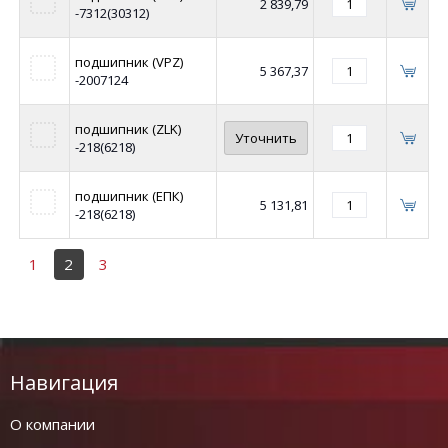
2 839,79
-7312(30312)
подшипник (VPZ)
5 367,37
-2007124
подшипник (ZLK)
Уточнить
-218(6218)
подшипник (ЕПК)
5 131,81
-218(6218)
1
2
3
Навигация
О компании